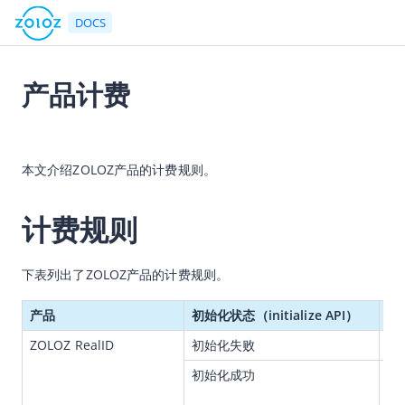
DOCS
产品计费
返回首页
2026-07-24 00:53
文档中心
本文介绍ZOLOZ产品的计费规则
。
产品简介
计费规则
产品简介概述
产品计费
下表列出了ZOLOZ产品的计费规则。
产品及服务定价
客户账单及扣款指南
产品
初始化状态（initialize API）
计
RealID
ZOLOZ RealID
初始化失败
不
Connect
初始化成功
在Z
S
Face Capture