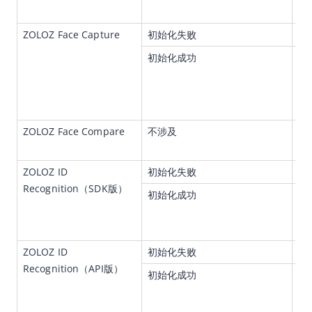
客
Face Compare
ZOLOZ Face Capture
初始化失败
不
ID Recognition
初始化成功
用户
ID Network
数
大陆三要素验证
收
客户
NFC Reader
ZOLOZ Face Compare
不涉及
人
中国公民出入境记录识别
r
Deeper
ZOLOZ ID 
初始化失败
不
RealDoc
Recognition（SDK版）
初始化成功
用
VideoVerify
r
基本概念
客
快速入门
ZOLOZ ID 
初始化失败
不
Recognition（API版）
用户指南
初始化成功
在Z
中
ZOLOZ接入指南
客