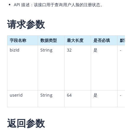
API 描述：该接口用于查询用户人脸的注册状态。
幂等性
API列表
请求参数
API概览
通用数据模型
字段名称
数据类型
最大长度
是否必填
默认
RealID
bizId
String
32
是
-
Connect
initialize
checkresult
enroll
userId
String
64
是
-
query enroll
unenroll
Connect升级Deeper指南
返回参数
Face Capture