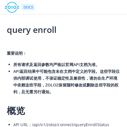
DOCS
query enroll
返回首页
2026-05-28 01:46
文档中心
重要说明：
产品简介
所有请求及返回参数均严格以官网API文档为准。
快速入门
API返回结果中可能包含未在文档中定义的字段。这些字段仅
供内部调试使用，不保证稳定性及兼容性，请勿在生产环境
用户指南
中依赖这些字段，ZOLOZ保留随时修改或删除这些字段的权
ZOLOZ接入指南
利，且无需另行通知。
API参考
概览
API简介
网关协议
API URL：/api/v1/zoloz/connect/queryEnrollStatus
速率限制