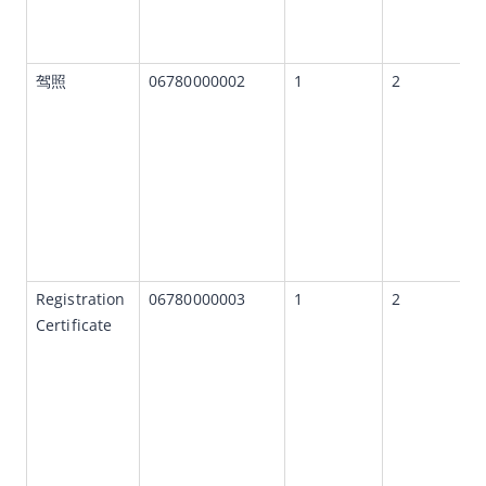
幂等性
API列表
驾照
06780000002
1
2
服务端错误
附录
报文传输安全使用的方法
RealID和ID Recognition支持的证件类型和返回的OCR结果
ID Recognition支持的企业类证件和返回的OCR结果
SDK参考
Registration 
06780000003
1
2
常见问题
Certificate