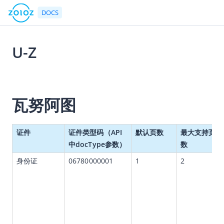
DOCS
U-Z
返回首页
2026-07-24 00:53
文档中心
瓦努阿图
产品简介
快速入门
证件
证件类型码（API
默认页数
最大支持页
用户指南
中docType参数）
数
ZOLOZ接入指南
身份证
06780000001
1
2
API参考
API简介
网关协议
速率限制