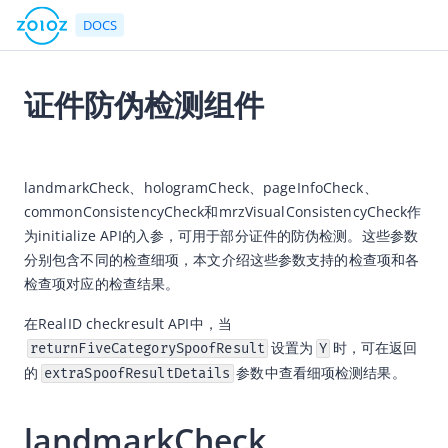
DOCS
证件防伪检测组件
返回首页
2026-03-17 09:42
文档中心
landmarkCheck、hologramCheck、pageInfoCheck、
commonConsistencyCheck和
mrzVisualConsistencyCheck
作
产品简介
为
initialize 
API的入参，可用于部分证件的防伪检测。这些参数
快速入门
分别包含不同的检查细项，本文介绍这些参数支持的检查项和各
用户指南
检查项对应的检查结果。
ZOLOZ接入指南
在RealID checkresult API中，当
API参考
设置为
时，可在返回
returnFiveCategorySpoofResult
Y
的
参数中查看细项检测结果。
extraSpoofResultDetails
API简介
网关协议
landmarkCheck
速率限制