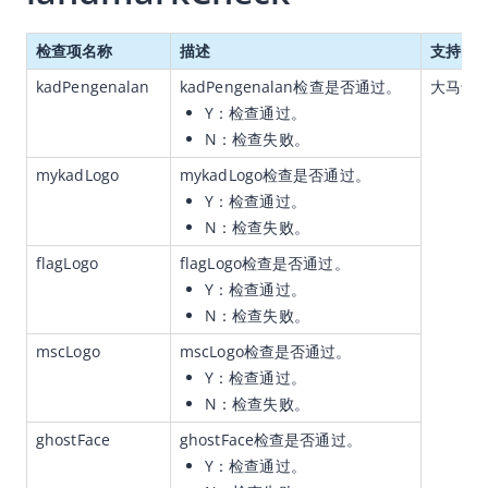
幂等性
检查项名称
描述
支持的证
API列表
kadPengenalan
kadPengenalan检查是否通过。
大马卡 /
API概览
Y：检查通过。
N：检查失败。
通用数据模型
mykadLogo
mykadLogo检查是否通过。
RealID
Y：检查通过。
initialize
N：检查失败。
checkresult
flagLogo
flagLogo检查是否通过。
证件防伪检测组件
Y：检查通过。
N：检查失败。
RealID升级Deeper指南
mscLogo
mscLogo检查是否通过。
Connect
Y：检查通过。
Face Capture
N：检查失败。
Face Compare
ghostFace
ghostFace检查是否通过。
Text Compare
Y：检查通过。