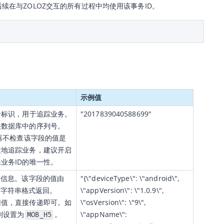
续在与ZOLOZ交互的所有过程中均使用该事务ID。
示例值
一标识，用于追踪业务。
"2017839040588699"
关数据库中的序列号。
务器不检查该字段的值是
捷地追踪业务，建议开启
业务ID的唯一性。
元信息。该字段的值由
"{
\"deviceType\": \"android\",           
SON字符串格式返回。
\"appVersion\": \"1.0.9\",           
回值，直接传递即可。如
\"osVersion\": \"9\",           
则设置为
。
\"appName\": 
MOB_H5