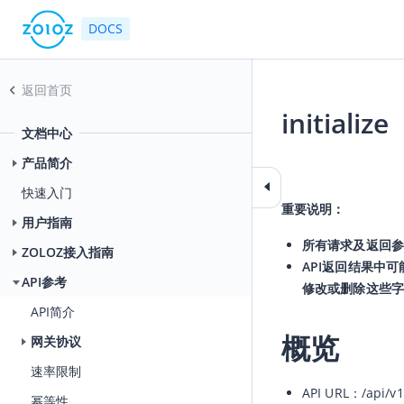
DOCS
返回首页
initialize
文档中心
2026-07-24 00:53
产品简介
快速入门
重要说明：
用户指南
所有请求及返回参
ZOLOZ接入指南
API返回结果中
API参考
修改或删除这些字
API简介
概览
网关协议
速率限制
API URL：
/api/v1
幂等性