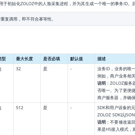
用于初始化ZOLOZ中的人脸采集进程，并为其生成一个唯一的事务ID。后
持重复调用，即不符合幂等性。
类型
最大长度
是否必填
默认值
描述
g
32
是
-
业务ID，业务的唯
例如，商户业务相
说明
：ZOLOZ服
否唯一。为了更便
商户服务器，并确保
g
512
是
-
SDK和用户设备的
ZOLOZ SDK以J
说明
：不要修改返
果是H5接入模式，