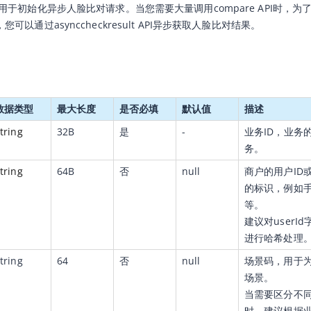
口用于初始化异步人脸比对请求。当您需要大量调用compare API时，为了避
您可以通过asynccheckresult API异步获取人脸比对结果。
数据类型
最大长度
是否必填
默认值
描述
tring
32B
是
-
业务ID，业务
务。
tring
64B
否
null
商户的用户ID
的标识，例如
等。
建议对user
进行哈希处理
tring
64
否
null
场景码，用于
场景。
当需要区分不
时，建议根据