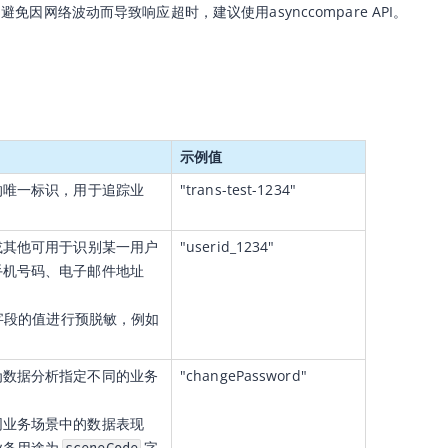
免因网络波动而导致响应超时，建议使用asynccompare API。
示例值
的唯一标识，用于追踪业
"trans-test-1234"
或其他可用于识别某一用户
"userid_1234"
手机号码、电子邮件地址
Id字段的值进行预脱敏，例如
。
为数据分析指定不同的业务
"changePassword"
同业务场景中的数据表现
业务用途为
字