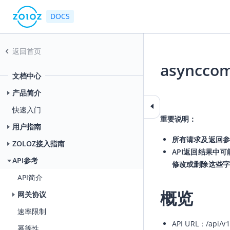
DOCS
返回首页
asyncco
文档中心
2026-05-28 01:46
产品简介
快速入门
重要说明：
用户指南
所有请求及返回参
ZOLOZ接入指南
API返回结果中
API参考
修改或删除这些字
API简介
概览
网关协议
速率限制
API URL：/api/v1
幂等性