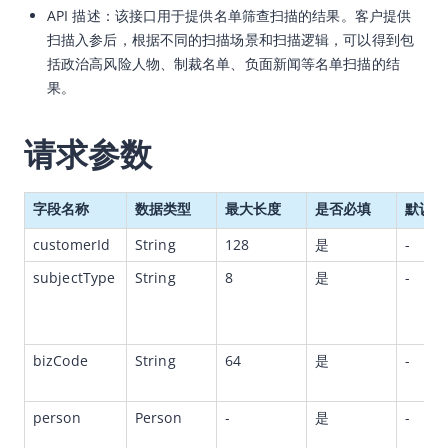
API 描述：该接口用于提供名单筛查扫描的结果。客户提供
幂等性
扫描入参后，根据不同的扫描场景和扫描逻辑，可以得到包
括政治高风险人物、制裁名单、负面新闻等名单扫描的结
API列表
果。
API概览
通用数据模型
请求参数
RealID
Connect
字段名称
数据类型
最大长度
是否必填
默认值
Face Capture
customerId
String
128
是
-
Face Compare
subjectType
String
8
是
-
Text Compare
ID Recognition
bizCode
String
64
是
-
IdNetwork
Blacklists
person
Person
-
是
-
CN Authority