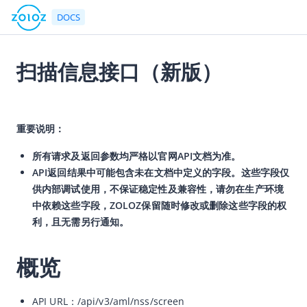
DOCS
扫描信息接口（新版）
返回首页
2026-05-28 01:46
文档中心
重要说明：
产品简介
所有请求及返回参数均严格以官网API文档为准。
快速入门
API返回结果中可能包含未在文档中定义的字段。这些字段仅
供内部调试使用，不保证稳定性及兼容性，请勿在生产环境
用户指南
中依赖这些字段，ZOLOZ保留随时修改或删除这些字段的权
ZOLOZ接入指南
利，且无需另行通知。
API参考
概览
API简介
网关协议
API URL：/api/v3/aml/nss/screen
速率限制