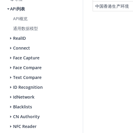
中国香港生产环境
API列表
API概览
通用数据模型
RealID
Connect
Face Capture
Face Compare
Text Compare
ID Recognition
IdNetwork
Blacklists
CN Authority
NFC Reader