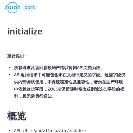
DOCS
initialize
返回首页
2026-05-28 01:46
文档中心
重要说明：
产品简介
所有请求及返回参数均严格以官网API文档为准。
快速入门
API返回结果中可能包含未在文档中定义的字段。这些字段仅
供内部调试使用，不保证稳定性及兼容性，请勿在生产环境
用户指南
中依赖这些字段，ZOLOZ保留随时修改或删除这些字段的权
ZOLOZ接入指南
利，且无需另行通知。
API参考
概览
API简介
网关协议
API URL：
/api/v1/zoloz/nfc/initialize
速率限制