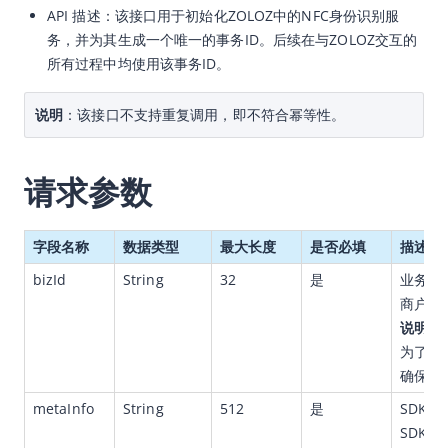
A
PI 描述：该接口用于初始化ZOLOZ中的NFC身份识别服
幂等性
务，并为其生成一个唯一的事务ID。后续在与ZOLOZ交互的
所有过程中均使用该事务ID。
API列表
API概览
说明
：该接口不支持重复调用，即不符合幂等性。
通用数据模型
RealID
请求参数
Connect
Face Capture
字段名称
数据类型
最大长度
是否必填
描述
Face Compare
bizId
String
32
是
业务I
Text Compare
商户业
说明
：
ID Recognition
为了更
IdNetwork
确保业
Blacklists
metaInfo
String
512
是
SDK和
CN Authority
SDK以