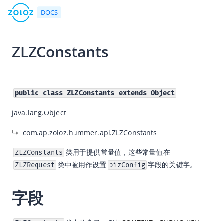
DOCS
ZLZConstants
返回首页
2023-07-20 02:29
文档中心
public class ZLZConstants extends Object
产品简介
java.lang.Object
快速入门
↳  
com.ap.zoloz.hummer.api.ZLZConstants
用户指南
类用于提供常量值，这些常量值在
ZLZConstants
ZOLOZ接入指南
类中被用作设置
字段的关键字。
ZLZRequest
bizConfig
API参考
SDK参考
字段
Android SDK
iOS SDK