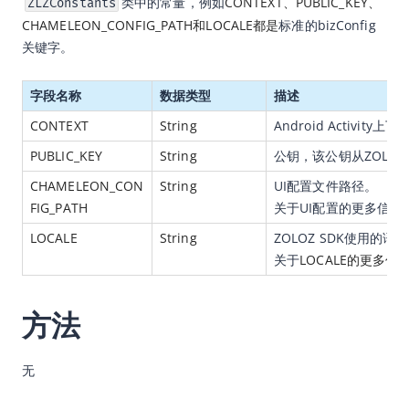
类中的常量，例如
CONTEXT、PUBLIC_KEY、
ZLZConstants
CHAMELEON_CONFIG_PATH和LOCALE都是
标准的bizConfig
HarmonyOS SDK
关键字。
Web SDK
客户端错误
字段名称
数据类型
描述
常见问题
CONTEXT
String
Android Activity上下
PUBLIC_KEY
String
公钥，该公钥从ZOLOZ
CHAMELEON_CON
String
UI配置文件路径。
FIG_PATH
关于UI配置的更多信息
LOCALE
String
ZOLOZ SDK使用的语
关于
LOCALE的更多信
方法
无