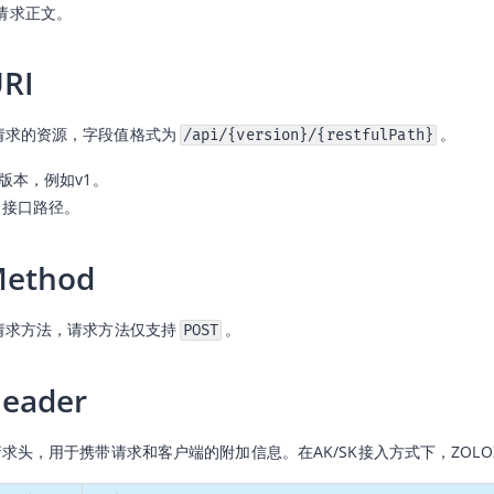
请求正文。
URI
指应用请求的资源，字段值格式为
。
/api/{version}/{restfulPath}
版本，例如v1。
：接口路径。
Method
od指请求方法，请求方法仅支持
。
POST
Header
der指请求头，用于携带请求和客户端的附加信息。在AK/SK接入方式下，ZOL