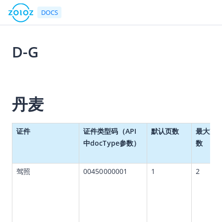
DOCS
D-G
返回首页
2026-07-24 00:53
文档中心
丹麦
产品简介
快速入门
证件
证件类型码（API
默认页数
最大支
用户指南
中docType参数）
数
ZOLOZ接入指南
驾照
00450000001
1
2
API参考
API简介
网关协议
速率限制