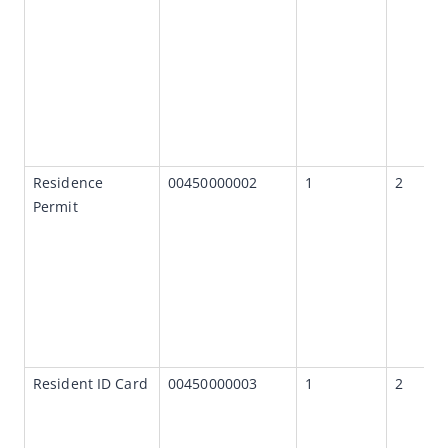
幂等性
API列表
服务端错误
附录
报文传输安全使用的方法
Residence 
00450000002
1
2
RealID和ID Recognition支持的证件类型和返回的OCR结果
Permit
ID Recognition支持的企业类证件和返回的OCR结果
SDK参考
常见问题
Resident ID Card
00450000003
1
2